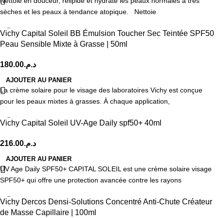
Nettoie en douceur, relipide et hydrate les peaux normales à très
sèches et les peaux à tendance atopique. Nettoie
Vichy Capital Soleil BB Émulsion Toucher Sec Teintée SPF50
Peau Sensible Mixte à Grasse | 50ml
180.00
د.م.
AJOUTER AU PANIER
La crème solaire pour le visage des laboratoires Vichy est conçue
pour les peaux mixtes à grasses. À chaque application,
Vichy Capital Soleil UV-Age Daily spf50+ 40ml
216.00
د.م.
AJOUTER AU PANIER
UV Age Daily SPF50+ CAPITAL SOLEIL est une crème solaire visage
SPF50+ qui offre une protection avancée contre les rayons
Vichy Dercos Densi-Solutions Concentré Anti-Chute Créateur
de Masse Capillaire | 100ml