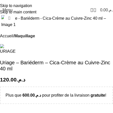
Livraison Partout au Maroc
Skip to navigation
0
Menu
0.00
د.م
Skip to main content
Click to enlarge
Accueil
Maquillage
Uriage – Bariéderm – Cica-Crème au Cuivre-Zinc
40 ml
120.00
د.م.
Plus que
600.00
د.م.
pour profiter de la livraison
gratuite
!