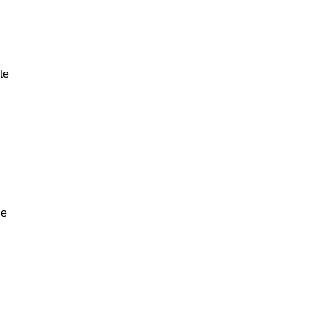
te
ge