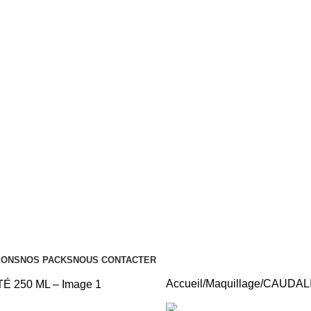
Tous nos Produits sont Authentiques
Livraison Partout au Maroc
IONS
NOS PACKS
NOUS CONTACTER
Accueil
Maquillage
CAUDALI