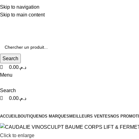
0
0
0
Livraison Gratuite à Partir de 600dhs
Skip to navigation
Skip to main content
Livraison Partout au Maroc
Search
0.00
د.م.
Menu
Search
0.00
د.م.
Nos Catégories
ACCUEIL
BOUTIQUE
NOS MARQUES
MEILLEURS VENTES
NOS PROMOT
Click to enlarge