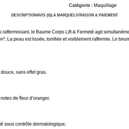
Catégorie :
Maquillage
DESCRIPTION
AVIS (0)
LA MARQUE
LIVRAISON & PAIEMENT
is raffermissant, le Baume Corps Lift & Fermeté agit simultanémen
*. La peau est lissée, tonifiée et visiblement raffermie. Le beur
 douce, sans effet gras.
notes de fleur d’oranger.
esté sous contrôle dermatologique.