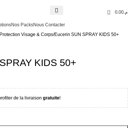
Livraison Partout au Mar
0
0.00
.م
tions
Nos Packs
Nous Contacter
Protection Visage & Corps
Eucerin SUN SPRAY KIDS 50+
 SPRAY KIDS 50+
rofiter de la livraison
gratuite
!