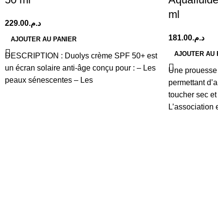
ml
229.00
د.م.
181.00
د.م.
AJOUTER AU PANIER
AJOUTER AU 
DESCRIPTION : Duolys crème SPF 50+ est
un écran solaire anti-âge conçu pour : – Les
Une prouesse 
peaux sénescentes – Les
permettant d’al
toucher sec et
L’association e
dermatologiq