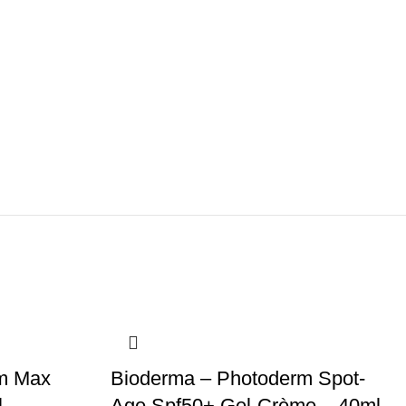
m Max
Bioderma – Photoderm Spot-
l
Age Spf50+ Gel-Crème – 40ml