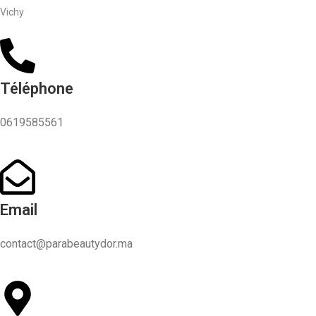
Vichy
Téléphone
0619585561
Email
contact@parabeautydor.ma