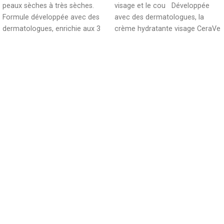
peaux sèches à très sèches.
visage et le cou Développée
Formule développée avec des
avec des dermatologues, la
dermatologues, enrichie aux 3
crème hydratante visage CeraVe
céramides essentiels
hydrate