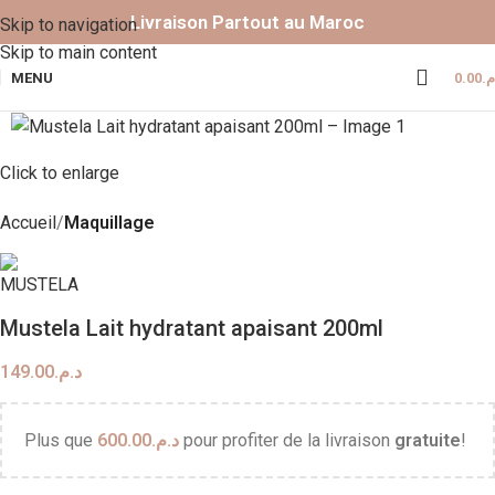
Livraison Partout au Maroc
Skip to navigation
Skip to main content
MENU
0.00
.م
Click to enlarge
Accueil
Maquillage
Mustela Lait hydratant apaisant 200ml
149.00
د.م.
Plus que
600.00
د.م.
pour profiter de la livraison
gratuite
!