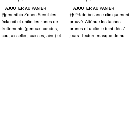
AJOUTER AU PANIER
AJOUTER AU PANIER
Pigmentbio Zones Sensibles
+52% de brillance cliniquement
éclaircit et unifie les zones de
prouvé. Atténue les taches
frottements (genoux, coudes,
brunes et unifie le teint dès 7
cou, aisselles, cuisses, aine) et
jours. Texture masque de nuit
les zones intimes
fluide – Non comédogène.