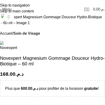
Livraison Partout au Maroc
Skip to navigation
0
Menu
0.00
د.م
Skip to main content
Click to enlarge
Accueil
Soin de Visage
Novexpert Magnesium Gommage Douceur Hydro-
Biotique – 60 ml
168.00
د.م.
Plus que
600.00
د.م.
pour profiter de la livraison
gratuite
!