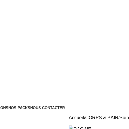
Tous nos Produits sont Authentiques
Livraison Partout au Maroc
IONS
NOS PACKS
NOUS CONTACTER
Accueil
CORPS & BAIN
Soin