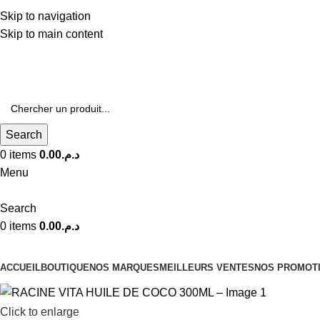
Livraison Gratuite à Partir de 600dhs
Skip to navigation
Skip to main content
Livraison Partout au Maroc
Search
0
items
0.00
د.م.
Menu
Search
0
items
0.00
د.م.
Nos Catégories
ACCUEIL
BOUTIQUE
NOS MARQUES
MEILLEURS VENTES
NOS PROMOT
Click to enlarge