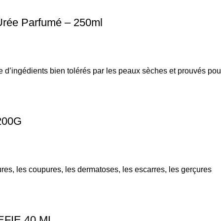
rée Parfumé – 250ml
e d’ingédients bien tolérés par les peaux sèches et prouvés pou
200G
lures, les coupures, les dermatoses, les escarres, les gerçures
FIE 40 ML