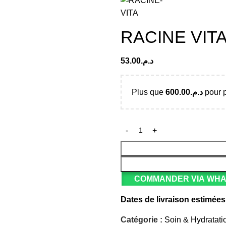
RACINE VIT
53.00
د.م.
Plus que
600.00
د.م.
pour p
COMMANDER VIA WH
Dates de livraison estimées
Catégorie :
Soin & Hydratati