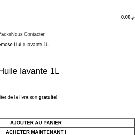
Livraison Partout au Mar
0.00
.م
Packs
Nous Contacter
emose Huile lavante 1L
uile lavante 1L
ter de la livraison
gratuite
!
AJOUTER AU PANIER
ACHETER MAINTENANT !