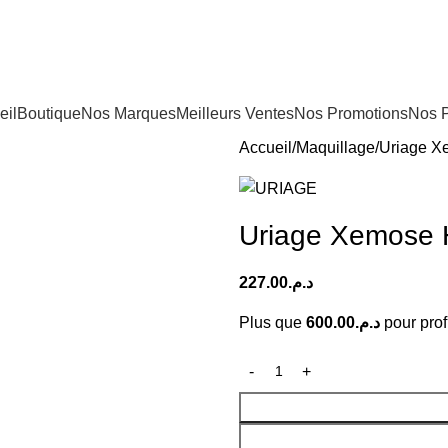
Tous nos Produits sont Authentiques
eil
Boutique
Nos Marques
Meilleurs Ventes
Nos Promotions
Nos 
Accueil
Maquillage
Uriage X
Uriage Xemose H
227.00
د.م.
Plus que
600.00
د.م.
pour profi